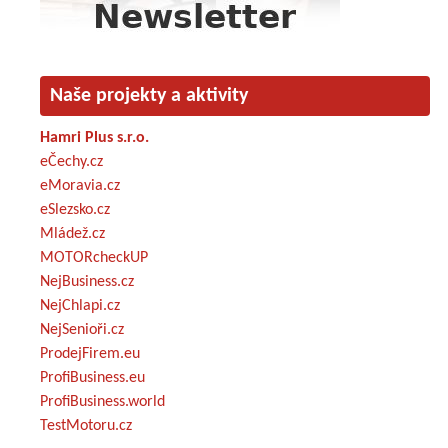
Naše projekty a aktivity
Hamri Plus s.r.o.
eČechy.cz
eMoravia.cz
eSlezsko.cz
Mládež.cz
MOTORcheckUP
NejBusiness.cz
NejChlapi.cz
NejSenioři.cz
ProdejFirem.eu
ProfiBusiness.eu
ProfiBusiness.world
TestMotoru.cz