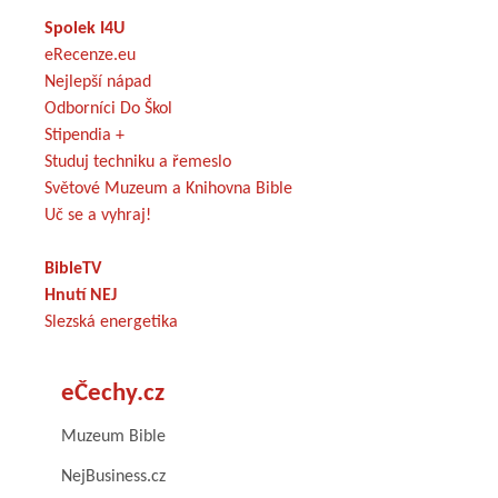
Spolek I4U
eRecenze.eu
Nejlepší nápad
Odborníci Do Škol
Stipendia +
Studuj techniku a řemeslo
Světové Muzeum a Knihovna Bible
Uč se a vyhraj!
BibleTV
Hnutí NEJ
Slezská energetika
eČechy.cz
Muzeum Bible
NejBusiness.cz