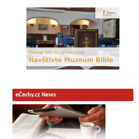
eČechy.cz News