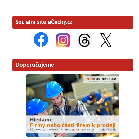
Sociální sítě eČechy.cz
Doporučujeme