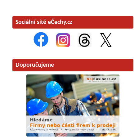
Sociální sítě eČechy.cz
Doporučujeme