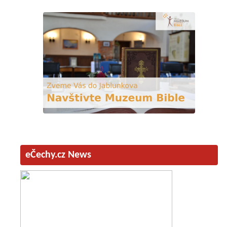
eČechy.cz News