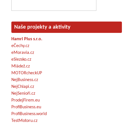
Naše projekty a aktivity
Hamri Plus s.r.o.
eČechy.cz
eMoravia.cz
eSlezsko.cz
Mládež.cz
MOTORcheckUP
NejBusiness.cz
NejChlapi.cz
NejSenioři.cz
ProdejFirem.eu
ProfiBusiness.eu
ProfiBusiness.world
TestMotoru.cz