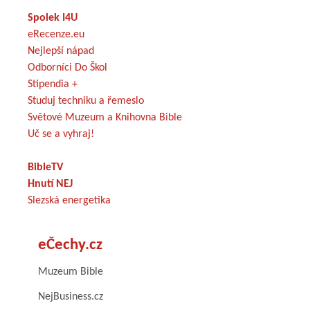
Spolek I4U
eRecenze.eu
Nejlepší nápad
Odborníci Do Škol
Stipendia +
Studuj techniku a řemeslo
Světové Muzeum a Knihovna Bible
Uč se a vyhraj!
BibleTV
Hnutí NEJ
Slezská energetika
eČechy.cz
Muzeum Bible
NejBusiness.cz