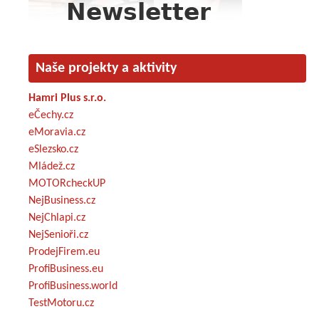
Naše projekty a aktivity
Hamri Plus s.r.o.
eČechy.cz
eMoravia.cz
eSlezsko.cz
Mládež.cz
MOTORcheckUP
NejBusiness.cz
NejChlapi.cz
NejSenioři.cz
ProdejFirem.eu
ProfiBusiness.eu
ProfiBusiness.world
TestMotoru.cz