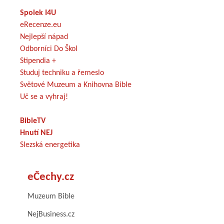
Spolek I4U
eRecenze.eu
Nejlepší nápad
Odborníci Do Škol
Stipendia +
Studuj techniku a řemeslo
Světové Muzeum a Knihovna Bible
Uč se a vyhraj!
BibleTV
Hnutí NEJ
Slezská energetika
eČechy.cz
Muzeum Bible
NejBusiness.cz