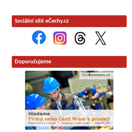
Sociální sítě eČechy.cz
Doporučujeme