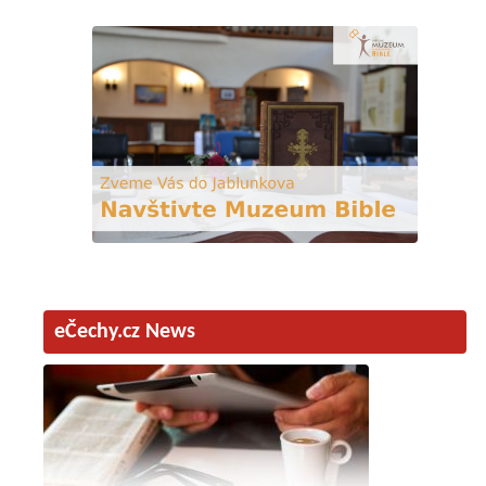
eČechy.cz News