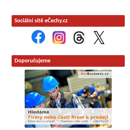
Sociální sítě eČechy.cz
Doporučujeme