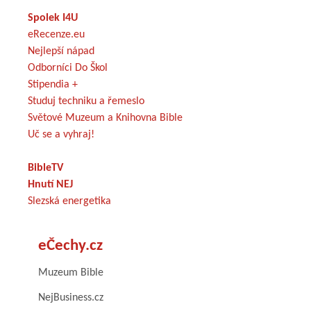
Spolek I4U
eRecenze.eu
Nejlepší nápad
Odborníci Do Škol
Stipendia +
Studuj techniku a řemeslo
Světové Muzeum a Knihovna Bible
Uč se a vyhraj!
BibleTV
Hnutí NEJ
Slezská energetika
eČechy.cz
Muzeum Bible
NejBusiness.cz