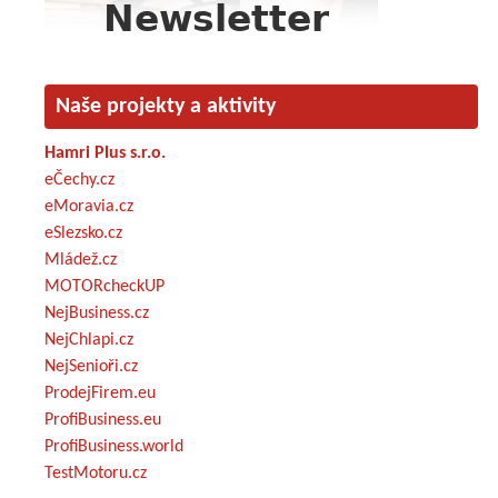
Naše projekty a aktivity
Hamri Plus s.r.o.
eČechy.cz
eMoravia.cz
eSlezsko.cz
Mládež.cz
MOTORcheckUP
NejBusiness.cz
NejChlapi.cz
NejSenioři.cz
ProdejFirem.eu
ProfiBusiness.eu
ProfiBusiness.world
TestMotoru.cz