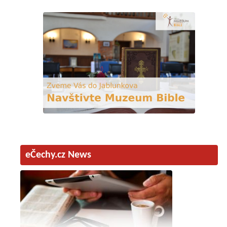
eČechy.cz News