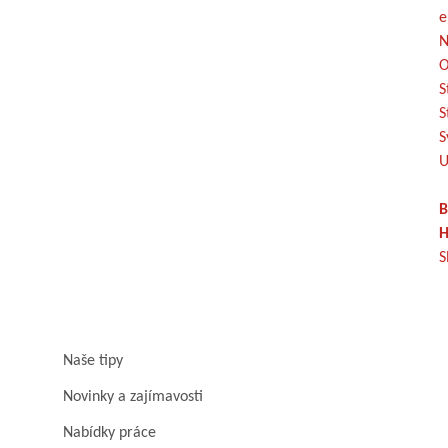
e
N
O
S
S
S
U
B
H
S
Naše tipy
Novinky a zajímavosti
Nabídky práce