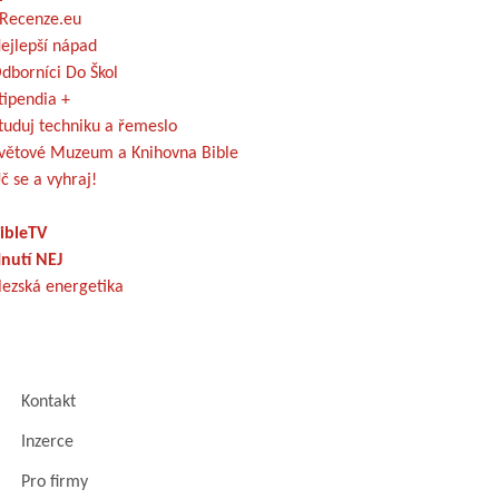
Recenze.eu
ejlepší nápad
dborníci Do Škol
tipendia +
tuduj techniku a řemeslo
větové Muzeum a Knihovna Bible
č se a vyhraj!
ibleTV
nutí NEJ
lezská energetika
Kontakt
Inzerce
Pro firmy