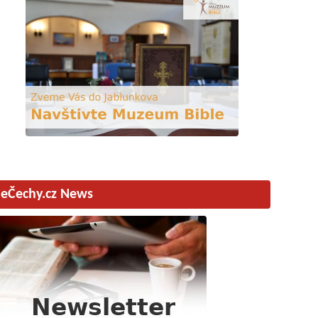
eČechy.cz News