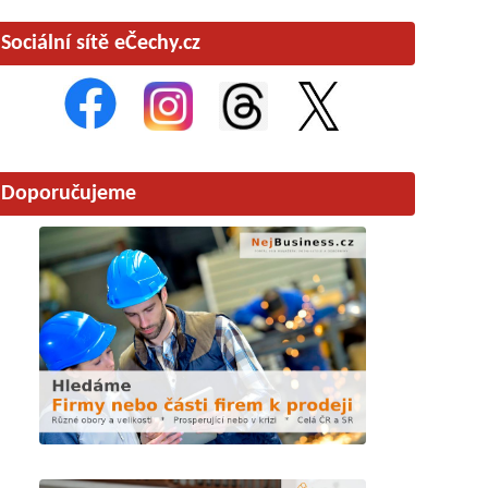
Sociální sítě eČechy.cz
Doporučujeme