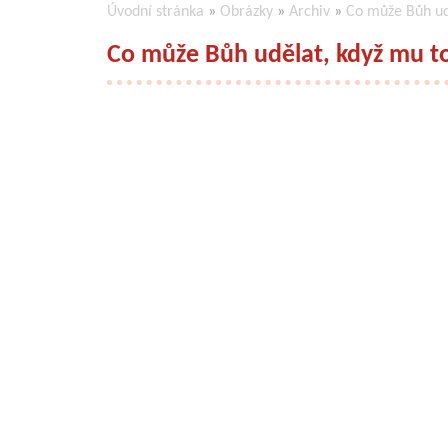
Úvodní stránka
»
Obrázky
»
Archiv
»
Co může Bůh udě
Co může Bůh udělat, když mu to