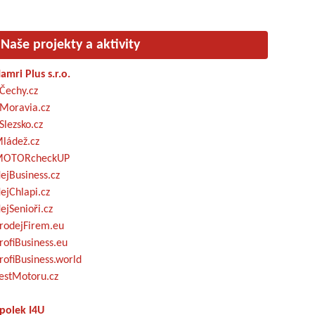
Naše projekty a aktivity
amri Plus s.r.o.
Čechy.cz
Moravia.cz
Slezsko.cz
ládež.cz
OTORcheckUP
ejBusiness.cz
ejChlapi.cz
ejSenioři.cz
rodejFirem.eu
rofiBusiness.eu
rofiBusiness.world
estMotoru.cz
polek I4U