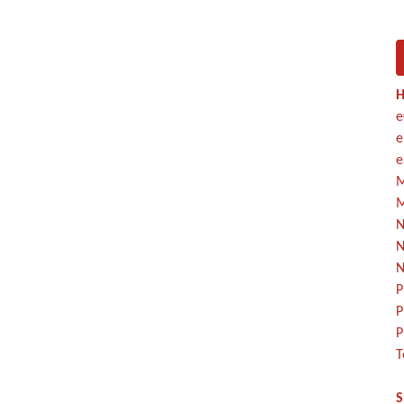
H
e
e
e
M
M
N
N
N
P
P
P
T
S