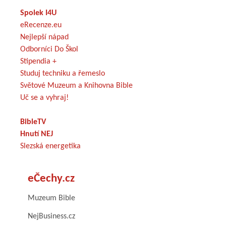
Spolek I4U
eRecenze.eu
Nejlepší nápad
Odborníci Do Škol
Stipendia +
Studuj techniku a řemeslo
Světové Muzeum a Knihovna Bible
Uč se a vyhraj!
BibleTV
Hnutí NEJ
Slezská energetika
eČechy.cz
Muzeum Bible
NejBusiness.cz