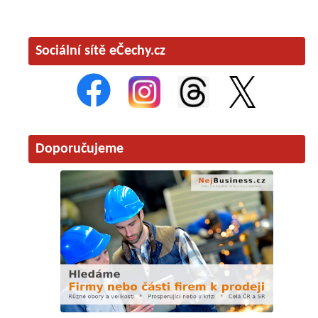
Sociální sítě eČechy.cz
Doporučujeme