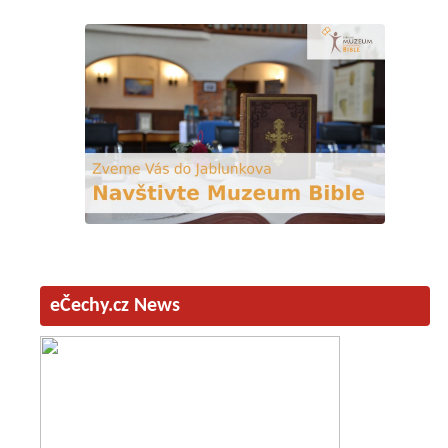
eČechy.cz News