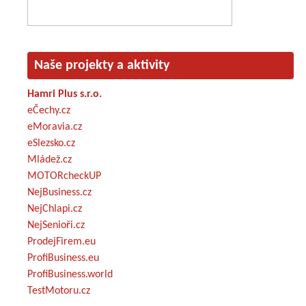
Naše projekty a aktivity
Hamri Plus s.r.o.
eČechy.cz
eMoravia.cz
eSlezsko.cz
Mládež.cz
MOTORcheckUP
NejBusiness.cz
NejChlapi.cz
NejSenioři.cz
ProdejFirem.eu
ProfiBusiness.eu
ProfiBusiness.world
TestMotoru.cz