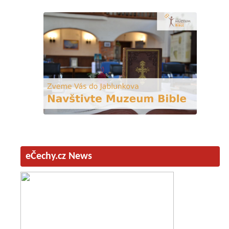
eČechy.cz News