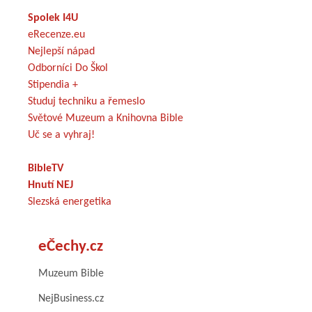
Spolek I4U
eRecenze.eu
Nejlepší nápad
Odborníci Do Škol
Stipendia +
Studuj techniku a řemeslo
Světové Muzeum a Knihovna Bible
Uč se a vyhraj!
BibleTV
Hnutí NEJ
Slezská energetika
eČechy.cz
Muzeum Bible
NejBusiness.cz