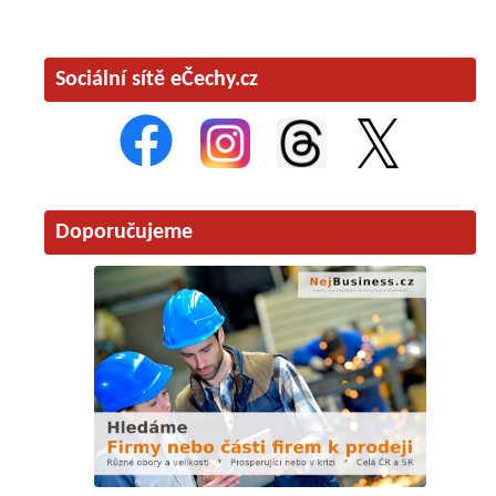
Sociální sítě eČechy.cz
Doporučujeme