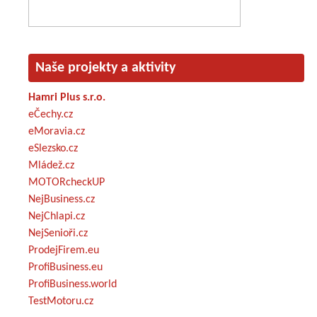
Naše projekty a aktivity
Hamri Plus s.r.o.
eČechy.cz
eMoravia.cz
eSlezsko.cz
Mládež.cz
MOTORcheckUP
NejBusiness.cz
NejChlapi.cz
NejSenioři.cz
ProdejFirem.eu
ProfiBusiness.eu
ProfiBusiness.world
TestMotoru.cz