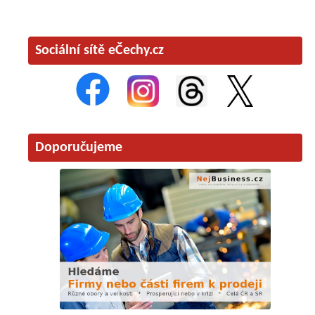
Sociální sítě eČechy.cz
Doporučujeme