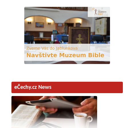
eČechy.cz News