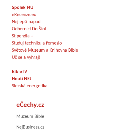
Spolek I4U
eRecenze.eu
Nejlepší nápad
Odborníci Do Škol
Stipendia +
Studuj techniku a řemeslo
Světové Muzeum a Knihovna Bible
Uč se a vyhraj!
BibleTV
Hnutí NEJ
Slezská energetika
eČechy.cz
Muzeum Bible
NejBusiness.cz