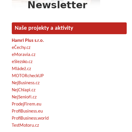
Naše projekty a aktivity
Hamri Plus s.r.o.
eČechy.cz
eMoravia.cz
eSlezsko.cz
Mládež.cz
MOTORcheckUP
NejBusiness.cz
NejChlapi.cz
NejSenioři.cz
ProdejFirem.eu
ProfiBusiness.eu
ProfiBusiness.world
TestMotoru.cz