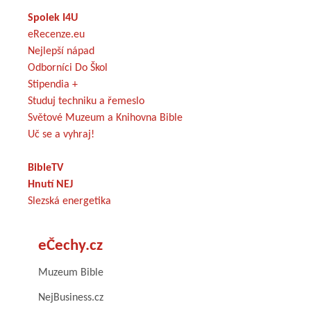
Spolek I4U
eRecenze.eu
Nejlepší nápad
Odborníci Do Škol
Stipendia +
Studuj techniku a řemeslo
Světové Muzeum a Knihovna Bible
Uč se a vyhraj!
BibleTV
Hnutí NEJ
Slezská energetika
eČechy.cz
Muzeum Bible
NejBusiness.cz