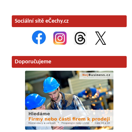
Sociální sítě eČechy.cz
Doporučujeme