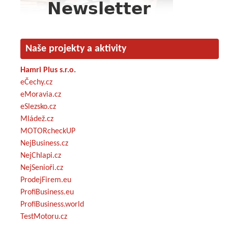
Naše projekty a aktivity
Hamri Plus s.r.o.
eČechy.cz
eMoravia.cz
eSlezsko.cz
Mládež.cz
MOTORcheckUP
NejBusiness.cz
NejChlapi.cz
NejSenioři.cz
ProdejFirem.eu
ProfiBusiness.eu
ProfiBusiness.world
TestMotoru.cz