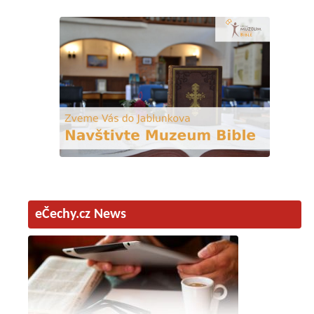
eČechy.cz News