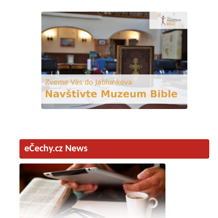
eČechy.cz News