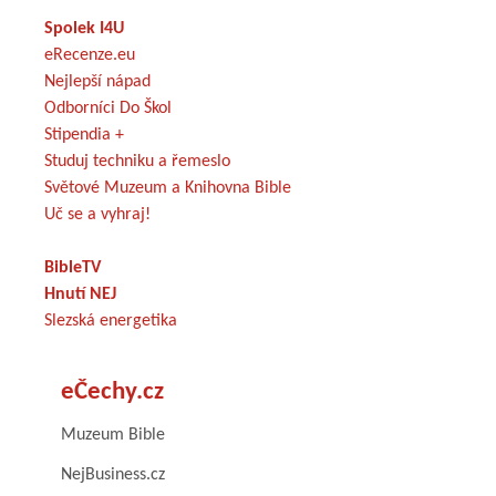
Spolek I4U
eRecenze.eu
Nejlepší nápad
Odborníci Do Škol
Stipendia +
Studuj techniku a řemeslo
Světové Muzeum a Knihovna Bible
Uč se a vyhraj!
BibleTV
Hnutí NEJ
Slezská energetika
eČechy.cz
Muzeum Bible
NejBusiness.cz