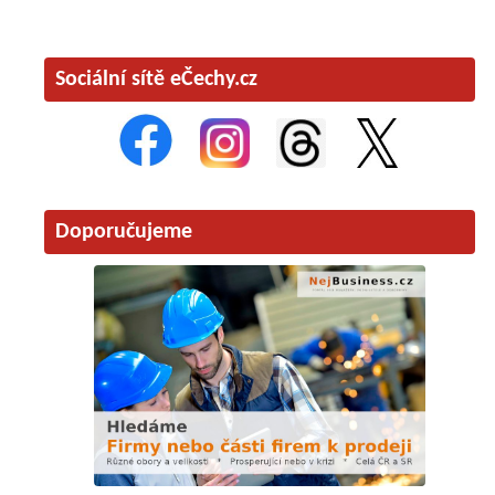
Sociální sítě eČechy.cz
Doporučujeme