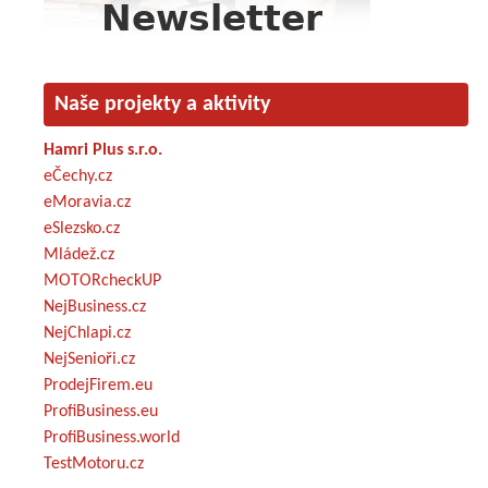
Naše projekty a aktivity
Hamri Plus s.r.o.
eČechy.cz
eMoravia.cz
eSlezsko.cz
Mládež.cz
MOTORcheckUP
NejBusiness.cz
NejChlapi.cz
NejSenioři.cz
ProdejFirem.eu
ProfiBusiness.eu
ProfiBusiness.world
TestMotoru.cz