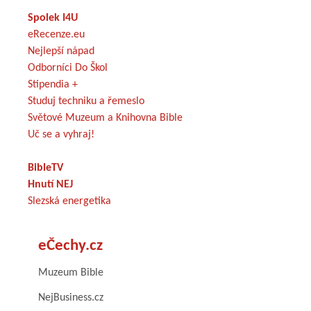
Spolek I4U
eRecenze.eu
Nejlepší nápad
Odborníci Do Škol
Stipendia +
Studuj techniku a řemeslo
Světové Muzeum a Knihovna Bible
Uč se a vyhraj!
BibleTV
Hnutí NEJ
Slezská energetika
eČechy.cz
Muzeum Bible
NejBusiness.cz