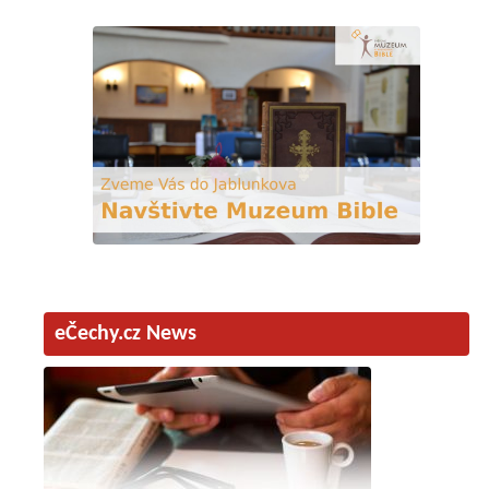
eČechy.cz News