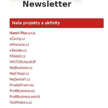
Naše projekty a aktivity
Hamri Plus s.r.o.
eČechy.cz
eMoravia.cz
eSlezsko.cz
Mládež.cz
MOTORcheckUP
NejBusiness.cz
NejChlapi.cz
NejSenioři.cz
ProdejFirem.eu
ProfiBusiness.eu
ProfiBusiness.world
TestMotoru.cz