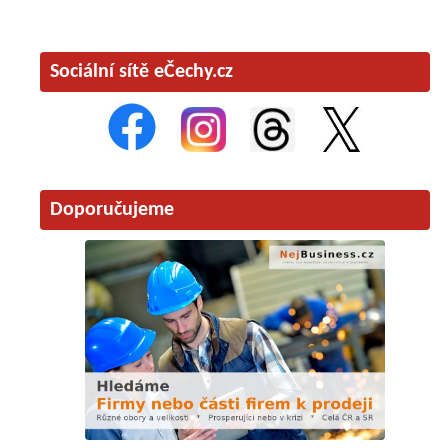
Sociální sítě eČechy.cz
Doporučujeme