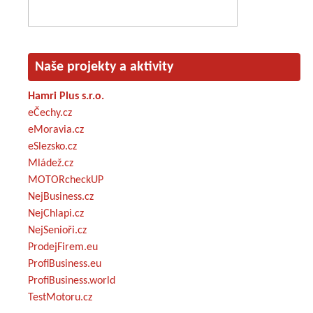
Naše projekty a aktivity
Hamri Plus s.r.o.
eČechy.cz
eMoravia.cz
eSlezsko.cz
Mládež.cz
MOTORcheckUP
NejBusiness.cz
NejChlapi.cz
NejSenioři.cz
ProdejFirem.eu
ProfiBusiness.eu
ProfiBusiness.world
TestMotoru.cz