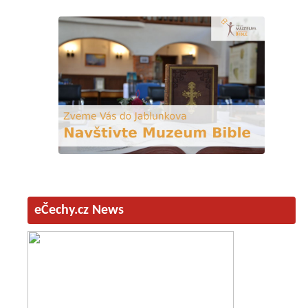
eČechy.cz News