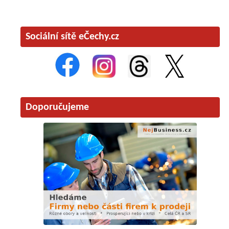
Sociální sítě eČechy.cz
Doporučujeme