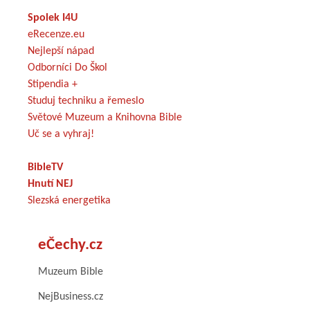
Spolek I4U
eRecenze.eu
Nejlepší nápad
Odborníci Do Škol
Stipendia +
Studuj techniku a řemeslo
Světové Muzeum a Knihovna Bible
Uč se a vyhraj!
BibleTV
Hnutí NEJ
Slezská energetika
eČechy.cz
Muzeum Bible
NejBusiness.cz