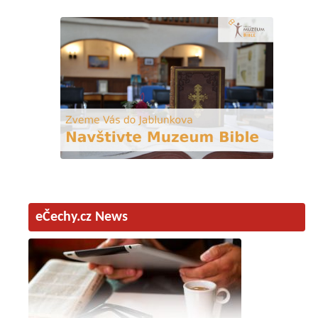
eČechy.cz News