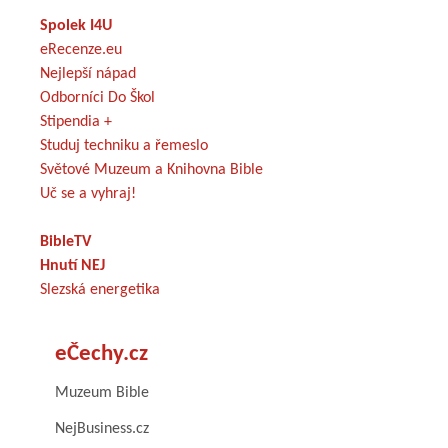
Spolek I4U
eRecenze.eu
Nejlepší nápad
Odborníci Do Škol
Stipendia +
Studuj techniku a řemeslo
Světové Muzeum a Knihovna Bible
Uč se a vyhraj!
BibleTV
Hnutí NEJ
Slezská energetika
eČechy.cz
Muzeum Bible
NejBusiness.cz