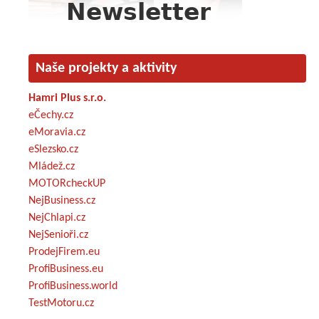
Naše projekty a aktivity
Hamri Plus s.r.o.
eČechy.cz
eMoravia.cz
eSlezsko.cz
Mládež.cz
MOTORcheckUP
NejBusiness.cz
NejChlapi.cz
NejSenioři.cz
ProdejFirem.eu
ProfiBusiness.eu
ProfiBusiness.world
TestMotoru.cz