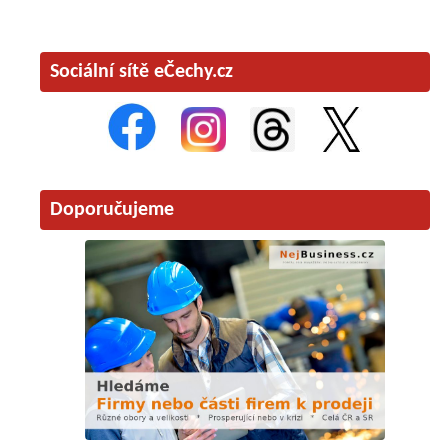
Sociální sítě eČechy.cz
Doporučujeme