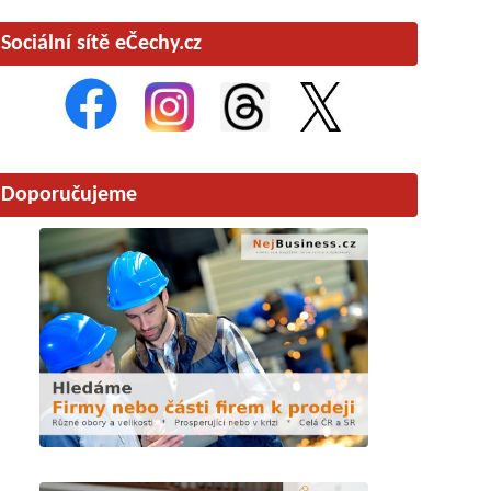
Sociální sítě eČechy.cz
Doporučujeme