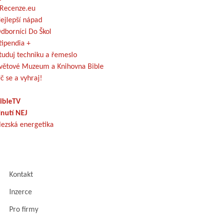
Recenze.eu
ejlepší nápad
dborníci Do Škol
tipendia +
tuduj techniku a řemeslo
větové Muzeum a Knihovna Bible
č se a vyhraj!
ibleTV
nutí NEJ
lezská energetika
Kontakt
Inzerce
Pro firmy