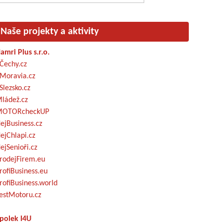
Naše projekty a aktivity
amri Plus s.r.o.
Čechy.cz
Moravia.cz
Slezsko.cz
ládež.cz
OTORcheckUP
ejBusiness.cz
ejChlapi.cz
ejSenioři.cz
rodejFirem.eu
rofiBusiness.eu
rofiBusiness.world
estMotoru.cz
polek I4U