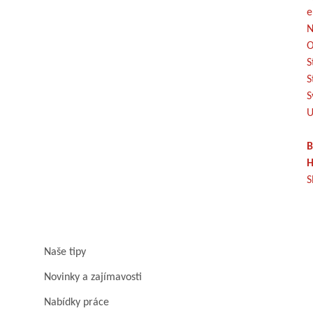
e
N
O
S
S
S
U
B
H
S
Naše tipy
Novinky a zajímavosti
Nabídky práce