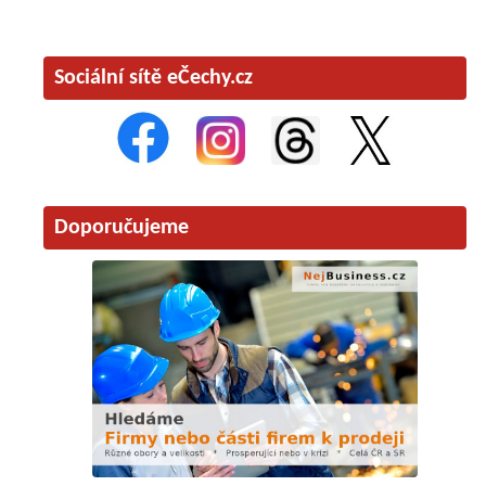
Sociální sítě eČechy.cz
Doporučujeme