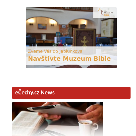
eČechy.cz News