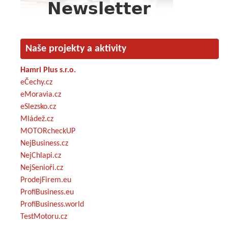
Naše projekty a aktivity
Hamri Plus s.r.o.
eČechy.cz
eMoravia.cz
eSlezsko.cz
Mládež.cz
MOTORcheckUP
NejBusiness.cz
NejChlapi.cz
NejSenioři.cz
ProdejFirem.eu
ProfiBusiness.eu
ProfiBusiness.world
TestMotoru.cz