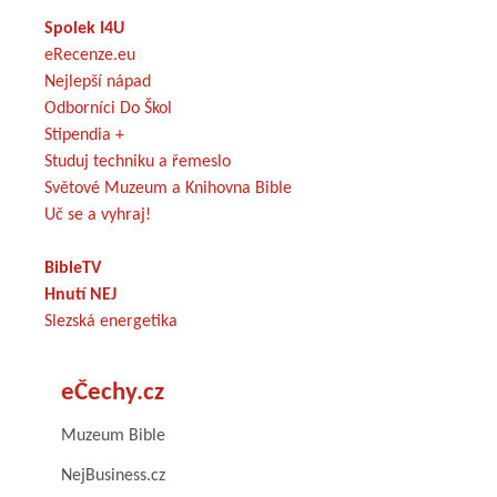
Spolek I4U
eRecenze.eu
Nejlepší nápad
Odborníci Do Škol
Stipendia +
Studuj techniku a řemeslo
Světové Muzeum a Knihovna Bible
Uč se a vyhraj!
BibleTV
Hnutí NEJ
Slezská energetika
eČechy.cz
Muzeum Bible
NejBusiness.cz