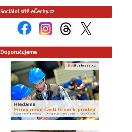
Sociální sítě eČechy.cz
Doporučujeme