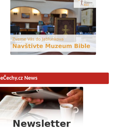
eČechy.cz News