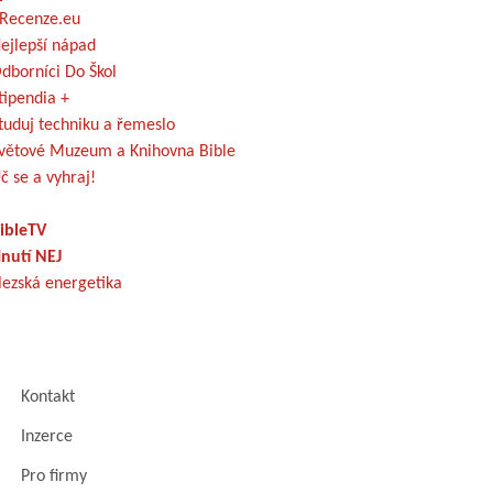
Recenze.eu
ejlepší nápad
dborníci Do Škol
tipendia +
tuduj techniku a řemeslo
větové Muzeum a Knihovna Bible
č se a vyhraj!
ibleTV
nutí NEJ
lezská energetika
Kontakt
Inzerce
Pro firmy