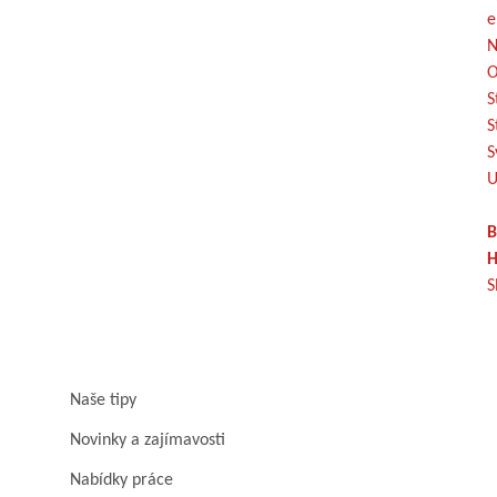
e
N
O
S
S
S
U
B
H
S
Naše tipy
Novinky a zajímavosti
Nabídky práce