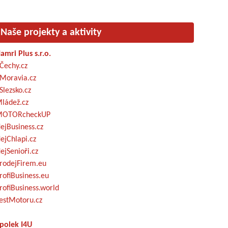
Naše projekty a aktivity
amri Plus s.r.o.
Čechy.cz
Moravia.cz
Slezsko.cz
ládež.cz
OTORcheckUP
ejBusiness.cz
ejChlapi.cz
ejSenioři.cz
rodejFirem.eu
rofiBusiness.eu
rofiBusiness.world
estMotoru.cz
polek I4U