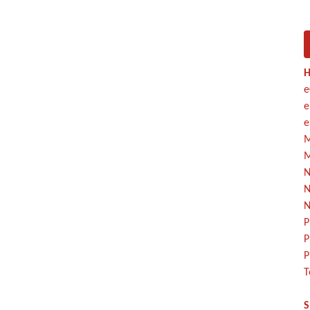
H
e
e
e
M
M
N
N
N
P
P
P
T
S