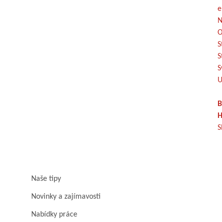
e
N
O
S
S
S
U
B
H
S
Naše tipy
Novinky a zajímavosti
Nabídky práce