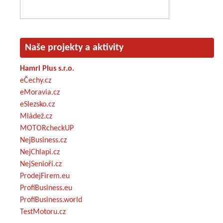
Naše projekty a aktivity
Hamri Plus s.r.o.
eČechy.cz
eMoravia.cz
eSlezsko.cz
Mládež.cz
MOTORcheckUP
NejBusiness.cz
NejChlapi.cz
NejSenioři.cz
ProdejFirem.eu
ProfiBusiness.eu
ProfiBusiness.world
TestMotoru.cz