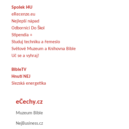
Spolek I4U
eRecenze.eu
Nejlepší nápad
Odborníci Do Škol
Stipendia +
Studuj techniku a řemeslo
Světové Muzeum a Knihovna Bible
Uč se a vyhraj!
BibleTV
Hnutí NEJ
Slezská energetika
eČechy.cz
Muzeum Bible
NejBusiness.cz