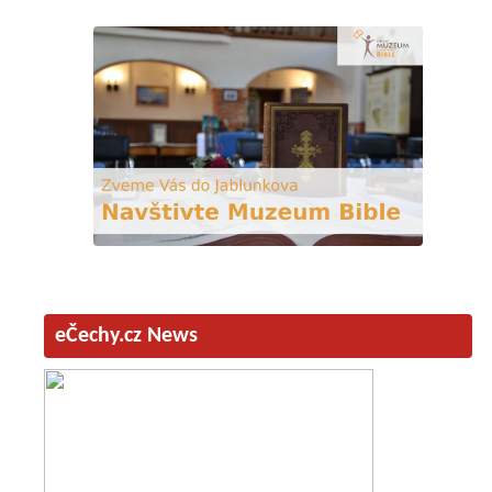
eČechy.cz News