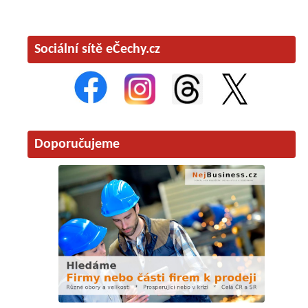
Sociální sítě eČechy.cz
Doporučujeme