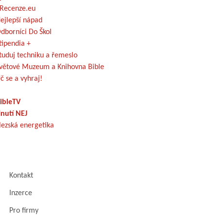
Recenze.eu
ejlepší nápad
dborníci Do Škol
tipendia +
tuduj techniku a řemeslo
větové Muzeum a Knihovna Bible
č se a vyhraj!
ibleTV
nutí NEJ
lezská energetika
Kontakt
Inzerce
Pro firmy