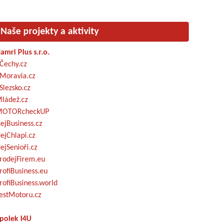
Naše projekty a aktivity
amri Plus s.r.o.
Čechy.cz
Moravia.cz
Slezsko.cz
ládež.cz
OTORcheckUP
ejBusiness.cz
ejChlapi.cz
ejSenioři.cz
rodejFirem.eu
rofiBusiness.eu
rofiBusiness.world
estMotoru.cz
polek I4U