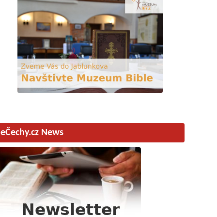
eČechy.cz News