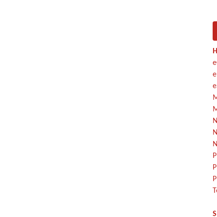
H
e
e
e
M
M
N
N
N
P
P
P
T
S