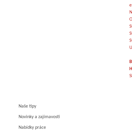
e
N
O
S
S
S
U
B
H
S
Naše tipy
Novinky a zajímavosti
Nabídky práce