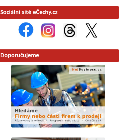
Sociální sítě eČechy.cz
Doporučujeme