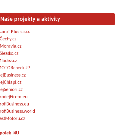
Naše projekty a aktivity
amri Plus s.r.o.
Čechy.cz
Moravia.cz
Slezsko.cz
ládež.cz
OTORcheckUP
ejBusiness.cz
ejChlapi.cz
ejSenioři.cz
rodejFirem.eu
rofiBusiness.eu
rofiBusiness.world
estMotoru.cz
polek I4U