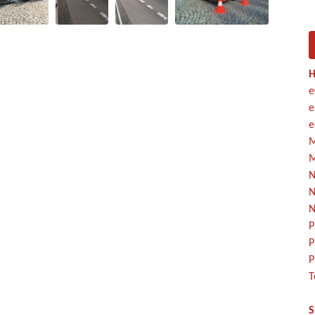
H
e
e
e
M
M
N
N
N
P
P
P
T
S