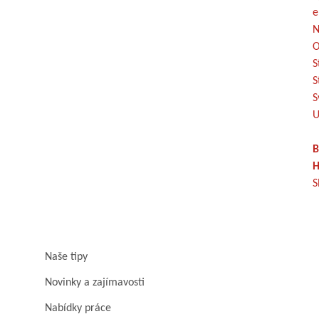
e
N
O
S
S
S
U
B
H
S
Naše tipy
Novinky a zajímavosti
Nabídky práce