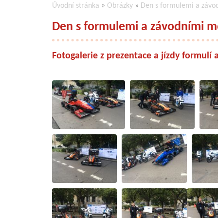
Úvodní stránka
»
Obrázky
»
Den s formulemi a závo
Den s formulemi a závodními m
Fotogalerie z prezentace a jízdy formulí