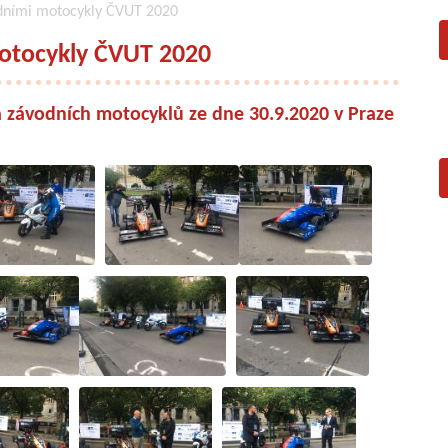
dními motocykly ČVUT 2020
otocykly ČVUT 2020
 a závodních motocyklů ze dne 30.9.2020 v Praze