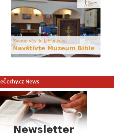
eČechy.cz News