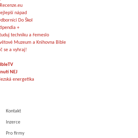
Recenze.eu
ejlepší nápad
dborníci Do Škol
tipendia +
tuduj techniku a řemeslo
větové Muzeum a Knihovna Bible
č se a vyhraj!
ibleTV
nutí NEJ
lezská energetika
Kontakt
Inzerce
Pro firmy