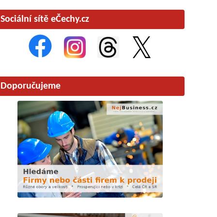
Sociální sítě eČechy.cz
Doporučujeme