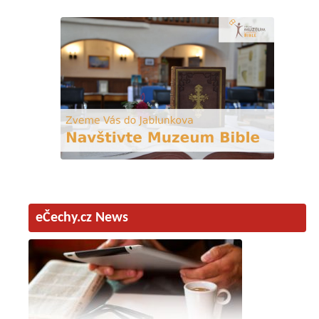
eČechy.cz News