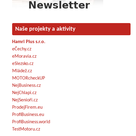
Naše projekty a aktivity
Hamri Plus s.r.o.
eČechy.cz
eMoravia.cz
eSlezsko.cz
Mládež.cz
MOTORcheckUP
NejBusiness.cz
NejChlapi.cz
NejSenioři.cz
ProdejFirem.eu
ProfiBusiness.eu
ProfiBusiness.world
TestMotoru.cz