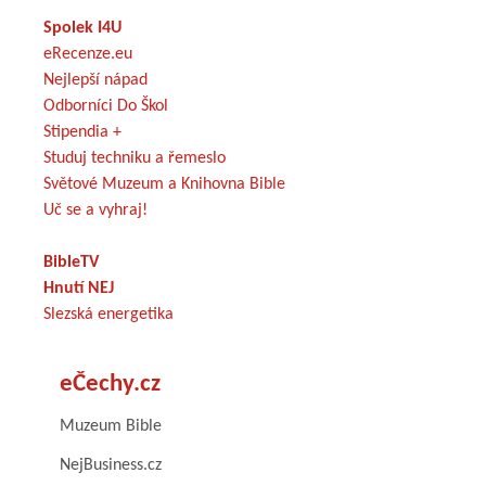
Spolek I4U
eRecenze.eu
Nejlepší nápad
Odborníci Do Škol
Stipendia +
Studuj techniku a řemeslo
Světové Muzeum a Knihovna Bible
Uč se a vyhraj!
BibleTV
Hnutí NEJ
Slezská energetika
eČechy.cz
Muzeum Bible
NejBusiness.cz