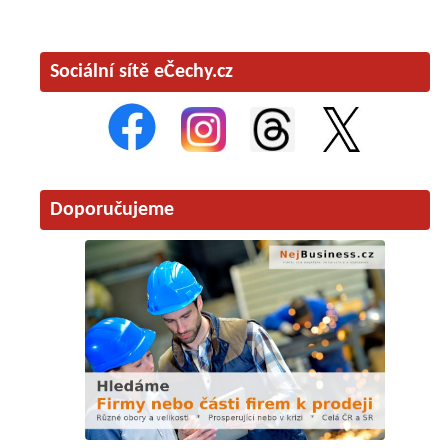
Sociální sítě eČechy.cz
Doporučujeme