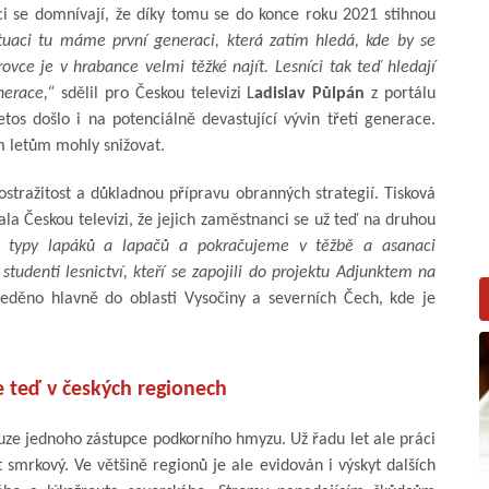
i se domnívají, že díky tomu se do konce roku 2021 stihnou
tuaci tu máme první generaci, která zatím hledá, kde by se
vce je v hrabance velmi těžké najít. Lesníci tak teď hledají
nerace,“
sdělil pro Českou televizi L
adislav Půlpán
z portálu
os došlo i na potenciálně devastující vývin třetí generace.
m letům mohly snižovat.
ostražitost a důkladnou přípravu obranných strategií. Tisková
la Českou televizi, že jejich zaměstnanci se už teď na druhou
é typy lapáků a lapačů a pokračujeme v těžbě a asanaci
udenti lesnictví, kteří se zapojili do projektu Adjunktem na
tředěno hlavně do oblasti Vysočiny a severních Čech, kde je
e teď v českých regionech
ze jednoho zástupce podkorního hmyzu. Už řadu let ale práci
smrkový. Ve většině regionů je ale evidován i výskyt dalších