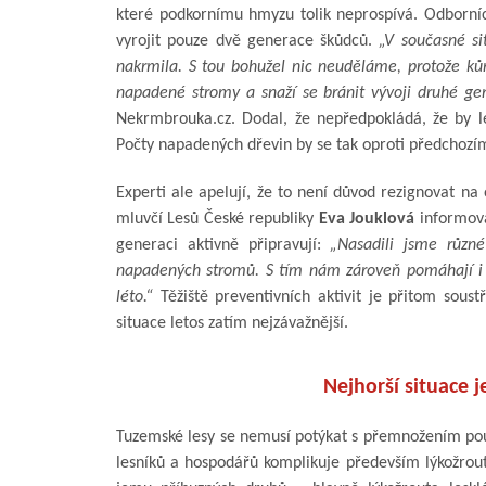
které podkornímu hmyzu tolik neprospívá. Odborníc
vyrojit pouze dvě generace škůdců.
„V současné si
nakrmila. S tou bohužel nic neuděláme, protože kůro
napadené stromy a snaží se bránit vývoji druhé ge
Nekrmbrouka.cz. Dodal, že nepředpokládá, že by let
Počty napadených dřevin by se tak oproti předchozí
Experti ale apelují, že to není důvod rezignovat na 
mluvčí Lesů České republiky
Eva Jouklová
informova
generaci aktivně připravují:
„Nasadili jsme různ
napadených stromů. S tím nám zároveň pomáhají i st
léto.“
Těžiště preventivních aktivit je přitom sous
situace letos zatím nejzávažnější.
Nejhorší situace j
Tuzemské lesy se nemusí potýkat s přemnožením pou
lesníků a hospodářů komplikuje především lýkožrout 