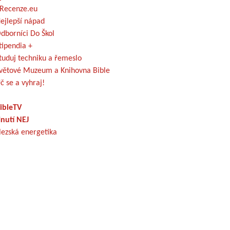
Recenze.eu
ejlepší nápad
dborníci Do Škol
tipendia +
tuduj techniku a řemeslo
větové Muzeum a Knihovna Bible
č se a vyhraj!
ibleTV
nutí NEJ
lezská energetika