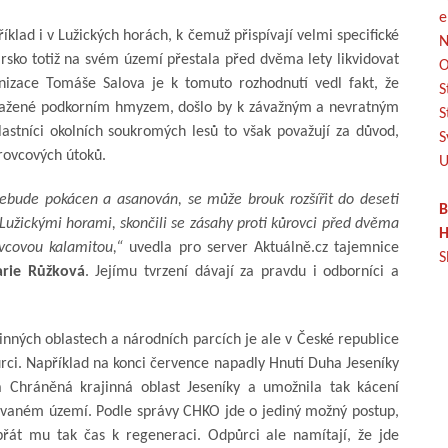
e
lad i v Lužických horách, k čemuž přispívají velmi specifické
N
rsko totiž na svém území přestala před dvěma lety likvidovat
O
izace Tomáše Salova je k tomuto rozhodnutí vedl fakt, že
S
asažené podkorním hmyzem, došlo by k závažným a nevratným
S
stníci okolních soukromých lesů to však považují za důvod,
S
ůrovcových útoků.
U
bude pokácen a asanován, se může brouk rozšířit do deseti
B
Lužickými horami, skončili se zásahy proti kůrovci před dvěma
H
ovcovou kalamitou,“
uvedla pro server Aktuálně.cz tajemnice
S
rie Růžková
. Jejímu tvrzení dávají za pravdu i odborníci a
nných oblastech a národních parcích je ale v České republice
rci. Například na konci července napadly Hnutí Duha Jeseníky
la Chráněná krajinná oblast Jeseníky a umožnila tak kácení
avovaném území. Podle správy CHKO jde o jediný možný postup,
řát mu tak čas k regeneraci. Odpůrci ale namítají, že jde