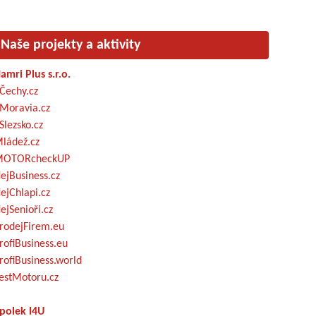
Naše projekty a aktivity
amri Plus s.r.o.
Čechy.cz
Moravia.cz
Slezsko.cz
ládež.cz
OTORcheckUP
ejBusiness.cz
ejChlapi.cz
ejSenioři.cz
rodejFirem.eu
rofiBusiness.eu
rofiBusiness.world
estMotoru.cz
polek I4U