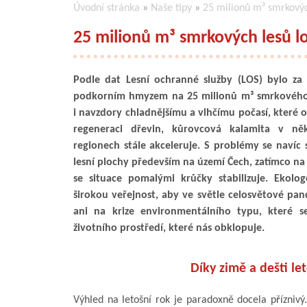
Úvodní stránka
»
Naše tipy
»
25 milionů m³ smrkovýc
25 milionů m³ smrkových lesů lo
Podle dat Lesní ochranné služby (LOS) bylo z
podkorním hmyzem na 25 milionů m³ smrkového 
i navzdory chladnějšímu a vlhčímu počasí, které 
regeneraci dřevin, kůrovcová kalamita v ně
regionech stále akceleruje. S problémy se navíc s
lesní plochy především na území Čech, zatímco na
se situace pomalými krůčky stabilizuje. Ekolo
širokou veřejnost, aby ve světle celosvětové p
ani na krize environmentálního typu, které
životního prostředí, které nás obklopuje.
Díky zimě a dešti le
Výhled na letošní rok je paradoxně docela příznivý