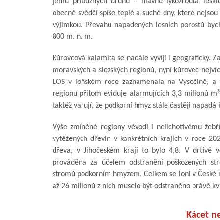
jemu příbuzných druhů – hlavně lýkožrouta leskl
obecně svědčí spíše teplé a suché dny, které nejso
výjimkou. Převahu napadených lesních porostů byc
800 m. n. m.
Kůrovcová kalamita se nadále vyvíjí i geograficky. Z
moravských a slezských regionů, nyní kůrovec nejvíc
LOS v loňském roce zaznamenala na Vysočině, a 
regionu přitom eviduje alarmujících 3,3 milionů m
taktéž varují, že podkorní hmyz stále častěji napadá
Výše zmíněné regiony vévodí i nelichotivému žebříč
vytěžených dřevin v konkrétních krajích v roce 202
dřeva, v Jihočeském kraji to bylo 4,8. V drtivé v
prováděna za účelem odstranění poškozených st
stromů podkorním hmyzem. Celkem se loni v České re
až 26 milionů z nich muselo být odstraněno právě k
Kácet n