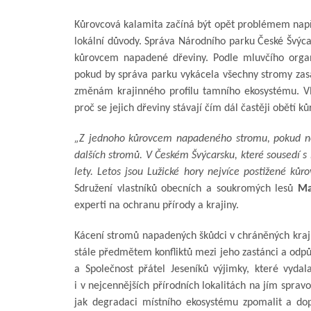
Kůrovcová kalamita začíná být opět problémem napřík
lokální důvody. Správa Národního parku České Švýca
kůrovcem napadené dřeviny. Podle mluvčího organ
pokud by správa parku vykácela všechny stromy z
změnám krajinného profilu tamního ekosystému. Vla
proč se jejich dřeviny stávají čím dál častěji obětí k
„Z jednoho kůrovcem napadeného stromu, pokud ne
dalších stromů. V Českém Švýcarsku, které sousedí s 
lety. Letos jsou Lužické hory nejvíce postižené kůr
Sdružení vlastníků obecních a soukromých lesů
Ma
experti na ochranu přírody a krajiny.
Kácení stromů napadených škůdci v chráněných kraji
stále předmětem konfliktů mezi jeho zastánci a odpů
a Společnost přátel Jeseníků výjimky, které vyda
i v nejcennějších přírodních lokalitách na jím spr
jak degradaci místního ekosystému zpomalit a dop