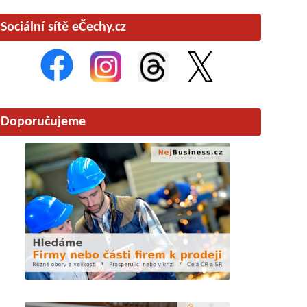
Sociální sítě eČechy.cz
Doporučujeme