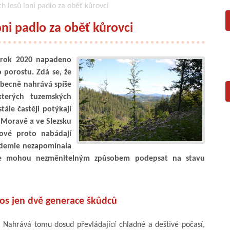
h lesů loni padlo za oběť kůrovci
ni padlo za oběť kůrovci
a rok 2020 napadeno
porostu. Zdá se, že
obecně nahrává spíše
kterých tuzemských
tále častěji potýkají
 Moravě a ve Slezsku
gové proto nabádají
andemie nezapomínala
 se mohou nezměnitelným způsobem podepsat na stavu
tos jen dvě generace škůdců
. Nahrává tomu dosud převládající chladné a deštivé počasí,