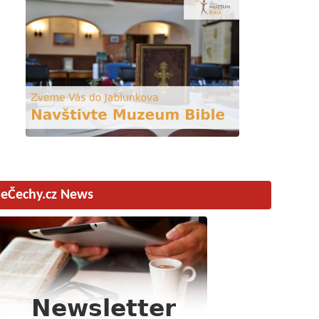
eČechy.cz News