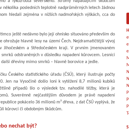
ého a lýkožrouta severského. Stromy napadajícím škůdcům
u v několika posledních teplotně nadprůměrných letech žádnou
hom hledali zejména v nižších nadmořských výškách, cca do
H
atímco ještě nedávno bylo její ohnisko situováno především do
e
e ohrožuje hlavně lesy na území Čech. Nejdramatičtější vývoj
e
v Jihočeském a Středočeském kraji. V prvním jmenovaném
e
³ smrků odstraněných v důsledku napadení kůrovcem. Lesníci
M
 i další dřeviny mimo smrků – hlavně borovice a jedle.
M
N
ku Českého statistického úřadu (ČSÚ), který ilustruje počty
N
0. Jen na Vysočině došlo loni k vytěžení 8,7 milionů kubíků
N
ětšině případů šlo o výsledek tzv. nahodilé těžby, která je
P
romů. Suverénně nejčastějším důvodem je právě napadení
P
publice pokácelo 36 milionů m³ dřeva, z dat ČSÚ vyplývá, že
P
vůli kůrovci či obdobným škůdcům.
T
ebo nechat být?
S