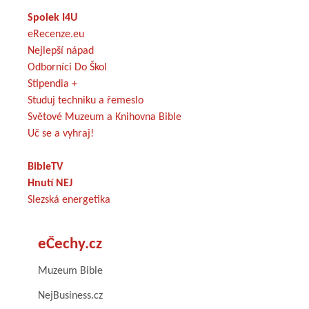
Spolek I4U
eRecenze.eu
Nejlepší nápad
Odborníci Do Škol
Stipendia +
Studuj techniku a řemeslo
Světové Muzeum a Knihovna Bible
Uč se a vyhraj!
BibleTV
Hnutí NEJ
Slezská energetika
eČechy.cz
Muzeum Bible
NejBusiness.cz