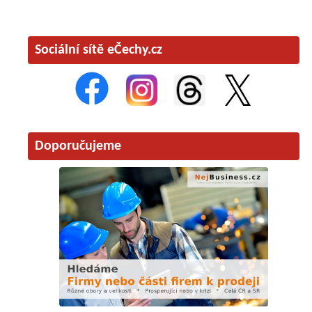
Sociální sítě eČechy.cz
Doporučujeme