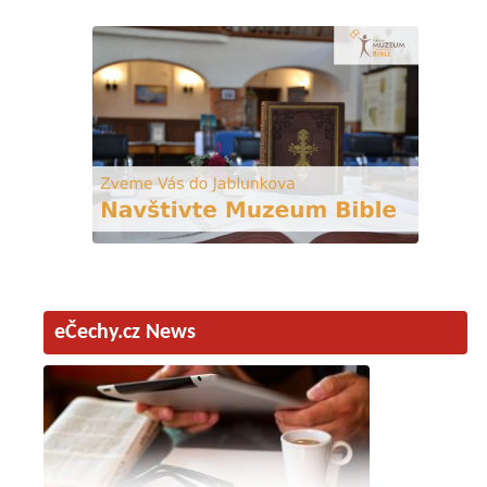
eČechy.cz News