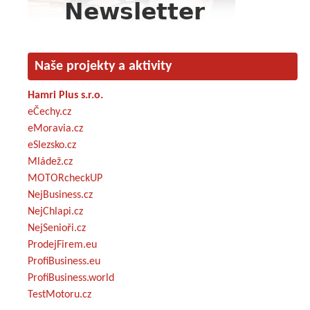
Naše projekty a aktivity
Hamri Plus s.r.o.
eČechy.cz
eMoravia.cz
eSlezsko.cz
Mládež.cz
MOTORcheckUP
NejBusiness.cz
NejChlapi.cz
NejSenioři.cz
ProdejFirem.eu
ProfiBusiness.eu
ProfiBusiness.world
TestMotoru.cz